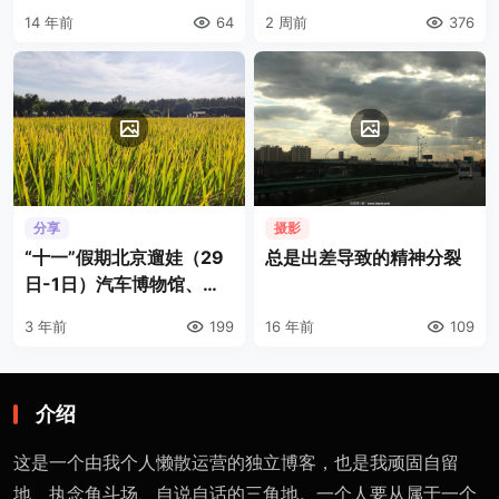
14 年前
64
2 周前
376
分享
摄影
“十一”假期北京遛娃（29
总是出差导致的精神分裂
日-1日）汽车博物馆、三
元科技农场
3 年前
199
16 年前
109
介绍
这是一个由我个人懒散运营的独立博客，也是我顽固自留
地、执念角斗场、自说自话的三角地。一个人要从属于一个