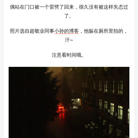
偶站在门口被一个雷劈了回来，很久没有被这样失态过
了。
照片选自超敬业同事
小孙的博客
，他躲在厕所里拍的，
汗~
注意看时间哦。