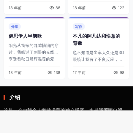
烈的异类影片而不知所措。
g/media/outer/url?
18 年前
86
18 年前
122
一次偶然的机会，把里面的
id=5027852.mp3 来源：
乐音抽调出来听，才发现那
《Once Upo ...
醉人的琴弦和回忆中的雪
分享
写作
山，真的是太美好了 ...
偶思伊人半阙歌
不凡的阿凡达和快意的
背叛
阳光从窗帘的缝隙悄悄的穿
过，我躲过了刺眼的光线，
也不知道是坐车太久还是3D
享受着秋日晨辉温暖的爱
眼镜让我有了不良反应，我
抚。又是一个慵懒的早上，
大半夜从万达回到住处，胃
自然醒后几乎都忘了在休长
18 年前
138
17 年前
98
部有些波澜壮阔，生怕一躺
假这回事。好像生活本来就
下就喷薄而出。于是，干脆
应该是这样，懒散而 ...
就坐着打打字，舒缓一下受
了刺激的神经系 ...
介绍
这是一个由我个人懒散运营的独立博客，也是我顽固自留
3
地、执念角斗场、自说自话的三角地。一个人要从属于一个
派别（或将自己分为某类），则必然与其偏见和痼习为伍。