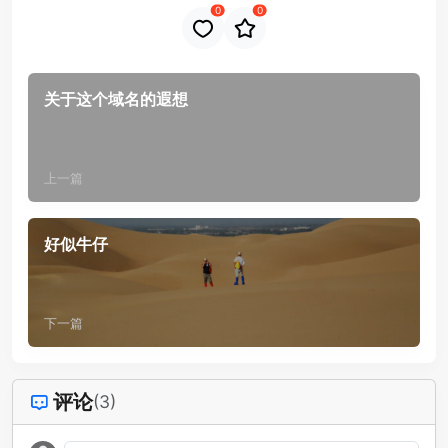
0
0
关于这个域名的遐想
上一篇
好似牛仔
下一篇
评论
(3)