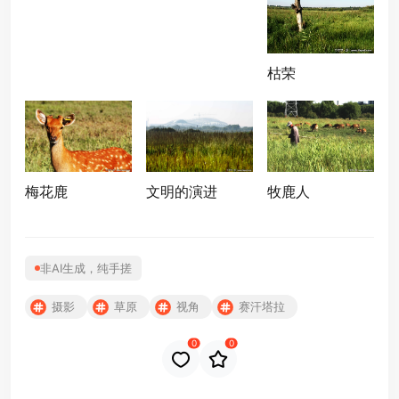
枯荣
梅花鹿
文明的演进
牧鹿人
非AI生成，纯手搓
摄影
草原
视角
赛汗塔拉
0
0