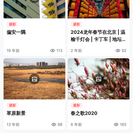
摄影
摄影
偏安一隅
2024龙年春节在北京 | 温
榆千灯会 | 卡丁车 | 地坛庙
会
19 年前
113
2 年前
92
摄影
摄影
草原新景
春之歌2020
13 年前
98
6 年前
165