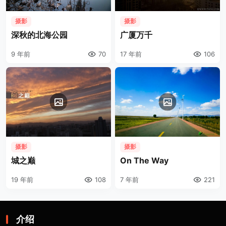
摄影
摄影
深秋的北海公园
广厦万千
9 年前
70
17 年前
106
摄影
摄影
城之巅
On The Way
19 年前
108
7 年前
221
介绍