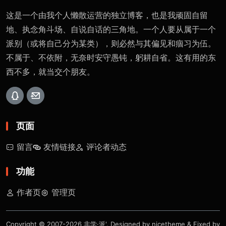
这是一个由我个人懒散运营的独立博客，也是我顽固自留
地、执念角斗场、自说自话的三角地。一个人要从属于一个
派别（或将自己分为某类），则必然与其偏见和痼习为伍。
不属于、不依附，无奈时安守愚钝，躬耕自省。这有用的东
西不多，就当交个朋友。
页面
留言
友情链接
评论者动态
功能
作者页
管理页
Copyright © 2007-2026
非学·派'
. Designed by
nicetheme
& Fixed by