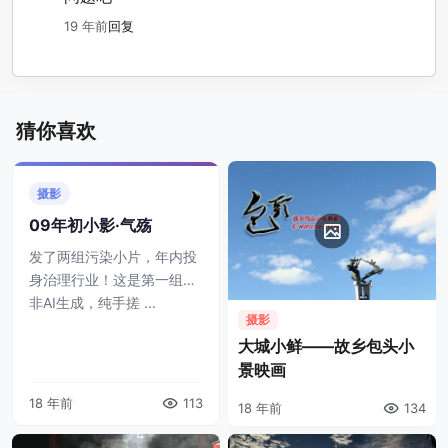
19 年前
回复
猜你喜欢
摄影
09年初小影·气殇
发了两组污染小片，年内投
身治理行业！这是第一组。
非AI生成，纯手搓 ...
摄影
大城小鲜——故乡包头小
景映画
18 年前
113
18 年前
134