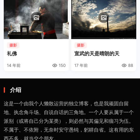
摄影
摄影
礼佛
宣武的天是晴朗的天
14 年前
150
17 年前
88
介绍
这是一个由我个人懒散运营的独立博客，也是我顽固自留
地、执念角斗场、自说自话的三角地。一个人要从属于一个
派别（或将自己分为某类），则必然与其偏见和痼习为伍。
不属于、不依附，无奈时安守愚钝，躬耕自省。这有用的东
西不多，就当交个朋友。