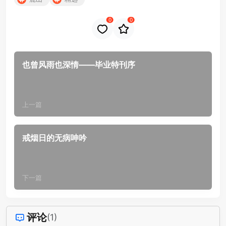
0
0
也曾风雨也深情——毕业特刊序
上一篇
戒烟日的无病呻吟
下一篇
评论
(1)