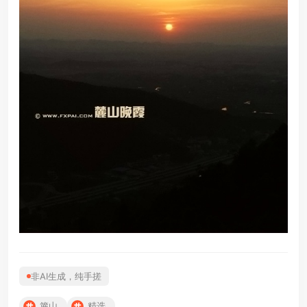
非AI生成，纯手搓
簏山
精选