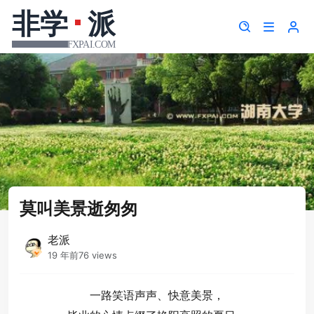
莫叫美景逝匆匆
老派
19 年前
76 views
一路笑语声声、快意美景，