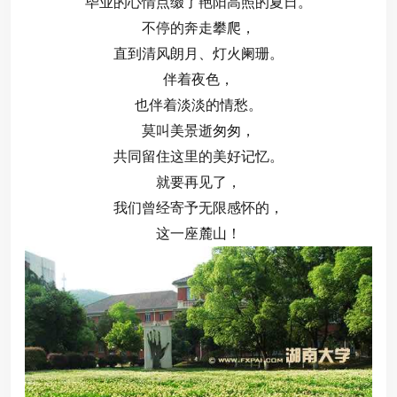
毕业的心情点缀了艳阳高照的夏日。
不停的奔走攀爬，
直到清风朗月、灯火阑珊。
伴着夜色，
也伴着淡淡的情愁。
莫叫美景逝匆匆，
共同留住这里的美好记忆。
就要再见了，
我们曾经寄予无限感怀的，
这一座麓山！