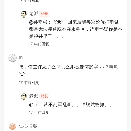
17 年前
回复
老派
站长
@孙坚强：
哈哈，回来后我每次给你打电话
都是无法接通或不在服务区，严重怀疑你是不
是掉井里了。。。
17 年前
回复
lh
嗯，你去许愿了么？怎么那么像你的字~~？呵呵
^_^
17 年前
回复
老派
站长
@lh：
从不乱写乱画。。怕被城管抓。。
17 年前
回复
仁心博客