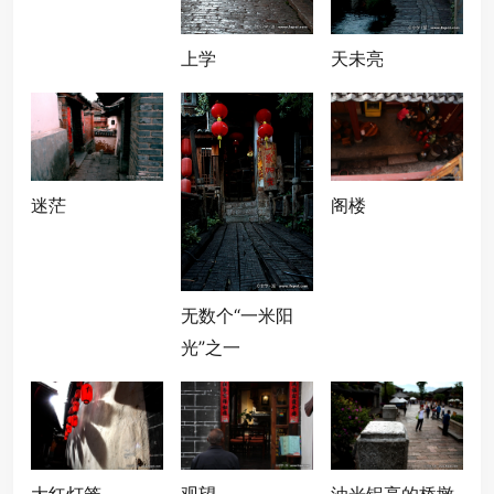
上学
天未亮
迷茫
阁楼
无数个“一米阳
光”之一
大红灯笼
观望
油光锃亮的桥墩