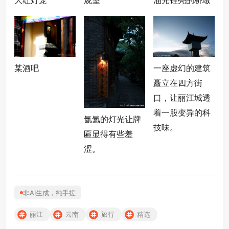
某酒吧
一座虚幻的建筑
矗立在四方街
口，让丽江城透
着一股变异的科
氤氲的灯光让牌
技味。
匾显得有些羞
涩。
非AI生成，纯手搓
丽江
云南
旅行
精选