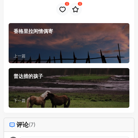
0
0
香格里拉闲情偶寄
上一篇
普达措的孩子
下一篇
评论
(7)