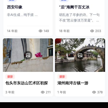
西安印象
“后”海阑干百丈冰
非AI生成，纯手搓 ...
胡乱改了岑参的诗。下一句
不改“愁云惨淡万里凝”。 非
AI生成，纯手搓 ...
14 年前
149
18 年前
203
摄影
摄影
包头市东达山艺术区初探
湖州南浔古镇一游
3 年前
211
1 年前
378