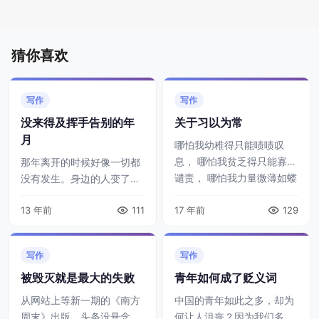
猜你喜欢
写作
写作
没来得及挥手告别的年
关于习以为常
月
哪怕我幼稚得只能啧啧叹
息， 哪怕我贫乏得只能寡淡
那年离开的时候好像一切都
谴责， 哪怕我力量微薄如蝼
没有发生。身边的人变了，
蚁， 哪怕我一辈子都只能是
几站车程尚可会面；生活得
13 年前
111
个不明真相的， 朴实的群
17 年前
129
环境变了，一顿小酒或可消
众。 andorramed.com ...
弭。可人生中的巨变，往往
在你不经意间就发生了。不
写作
写作
知从哪天起，颠沛 ...
被毁灭就是最大的失败
青年如何成了贬义词
从网站上等新一期的《南方
中国的青年如此之多，却为
周末》出版，头条没悬念
何让人沮丧？因为我们多得