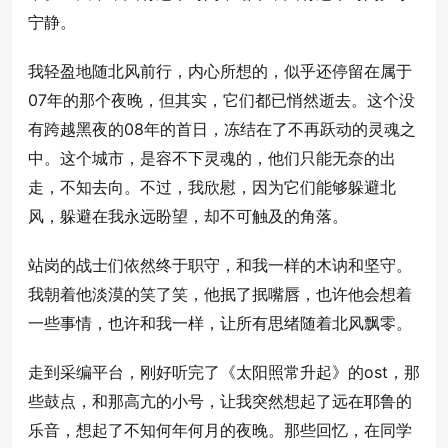
宁静。
我轻盈地随北风前行，内心所想的，似乎还停留在属于
07年的那个夜晚，但其实，它们都已悄然逝去。这个没
有跨越黑夜的08年的首日，冻结在了不再跃动的灵魂之
中。这个城市，是容不下灵魂的，他们只能无奈的出
走，不知去向。不过，我欣慰，因为它们能够躲避北
风，躲避在我永远盼望，却不可触及的角落。
站岗的战士们依然终于职守，和我一样的木讷和坚守。
我朝着他淡漠的笑了笑，他抿了抿嘴唇，也许他会想着
一些事情，也许和我一样，让所有思绪随着北风飘零。
走到采编平台，刚好听完了《太阳照常升起》的ost，那
些鼓点，和那高亢的小号，让我突然想起了远在耶鲁的
乐音，想起了不知何年何月的夜晚。那些回忆，在同学