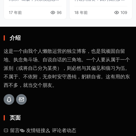
——《自杀女研究生杨元
无欲无求，多得没有风骨，
17 年前
96
18 年前
109
元：她的路为何越走越
多得常常对同根兄弟冷嘲热
窄》。自从看到天涯上的那
讽，多的分不清自己还是别
张帖子，我就基本可以确
人。 青年们，孱弱的丢下爸
定，以这样的传播速度，这
妈改了国籍，庸 ...
介绍
篇 ...
这是一个由我个人懒散运营的独立博客，也是我顽固自留
地、执念角斗场、自说自话的三角地。一个人要从属于一个
派别（或将自己分为某类），则必然与其偏见和痼习为伍。
不属于、不依附，无奈时安守愚钝，躬耕自省。这有用的东
西不多，就当交个朋友。
页面
留言
友情链接
评论者动态