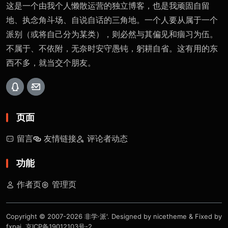
这是一个由我个人懒散运营的独立博客，也是我顽固自留
地、执念角斗场、自说自话的三角地。一个人要从属于一个
派别（或将自己分为某类），则必然与其偏见和痼习为伍。
不属于、不依附，无奈时安守愚钝，躬耕自省。这有用的东
西不多，就当交个朋友。
页面
留言
友情链接
评论者动态
功能
作者页
管理页
Copyright © 2007-2026
非学·派'
. Designed by
nicetheme
& Fixed by
fxpai
.
京ICP备19012103号-2