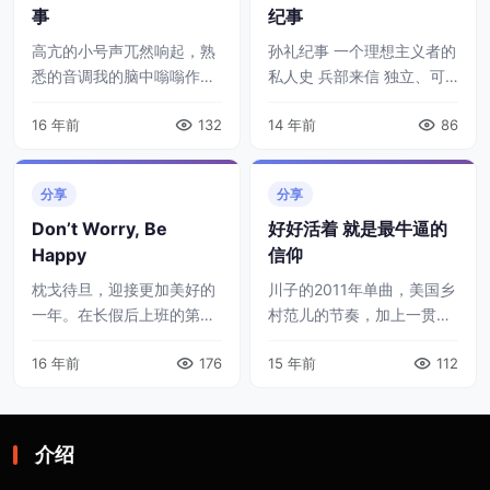
事
纪事
高亢的小号声兀然响起，熟
孙礼纪事 一个理想主义者的
悉的音调我的脑中嗡嗡作
私人史 兵部来信 独立、可
响。那是《太阳照常升起》
信的中文军情参考 非AI生
16 年前
132
14 年前
86
中的音乐，声音伴随迷幻的
成，纯手搓 ...
故事而莫名兴奋起来。这是
久石让对现实的挑衅，也是
分享
分享
姜文对电影的独特理 ...
Don’t Worry, Be
好好活着 就是最牛逼的
Happy
信仰
枕戈待旦，迎接更加美好的
川子的2011年单曲，美国乡
一年。在长假后上班的第一
村范儿的节奏，加上一贯听
天，不免会有些不适应，这
着暗爽的歌词，听得那个痛
16 年前
176
15 年前
112
时可以抽空听首小曲，自我
快就别提了！酣畅淋漓，酣
陶醉一会儿，随时随地都可
畅淋漓啊！
以给自己的心情放个小假
https://v.youku.com/v_sh
期。 送上Bobb ...
...
介绍