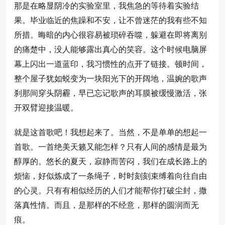
那是在略显阴冷的实验室里，我焦急的等待着实验结
果。毕业临近的焦躁和不安，让不曾迷茫的我有些不知
所措。晦暗的内心很容易被琐碎吞噬，躲避在即将离别
的痛楚中，没人能够露出真心的笑容。这个时候电脑屏
幕上闪出一道蓝印，我习惯性的点开了链接。顿时间，
整个屋子犹如蜕变为一块阳光下的开阔地，温婉的歌声
刹那间穿头阴霾，早已忘记歌声的耳膜被缓慢激活，张
开双臂迎接温暖。
就是这首歌吧！我想起来了。当然，不是单单的想起一
首歌。一首绝美天籁又能怎样？只有人间的感情是最为
醇厚的。悠长的夏天，寂静而苦闷，我们在成长路上的
烦恼，好似炼成了一条绳子，时时刻刻束缚着向往自由
的心灵。只有有相似经历的人们才能帮你打破尘封，撒
落真性情。而且，是那样的不经意，那样的圆润而无
痕。