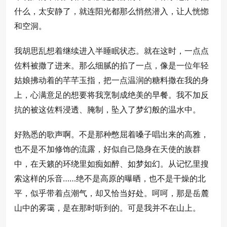
什么，太安静了，就连阳光都那么悄然潜入，让人恍惚
和空洞。
我胡思乱想着继续进入半睡眠状态。就在这时，一点点
佐料被撒了进来。那么细腻的掐了一点，像是一位年轻
姑娘拂动着的芊芊玉指，把一点温润的糖料撒在我的身
上，心满意足的想要将我烹制成绝美的早餐。我不加反
抗的被这佐料浸透、腌制，坠入了梦幻般的温水中。
好熟悉的歌声啊。不是那种憋屈着嗓子唱出来的高雅，
也不是不加修饰的流露，好似自己隐身在天使的族群
中，在天籁的环绕里如痴如醉、如梦如幻。从记忆里搜
索这样的乐音……绝不是高原的曝晒，也不是干燥的北
平，似乎带着点潮气，却又恰当好处。呵呵，那是岳麓
山中的雾霭，是在那时听到的。可是我并不在山上。