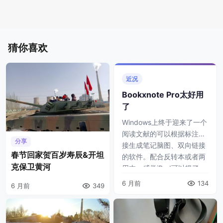
猜你喜欢
近况
Bookxnote Pro太好用
了
Windows上终于迎来了一个
阅读文献的可以根据标注直
分享
接生成笔记脑图、双向链接
春节回家贺百岁寿辰&开坦
的软件。配合反转本或者两
克保卫黄河
用本，感觉iPad可以扔了。
非AI生成，纯手搓 ...
6 月前
134
6 月前
349