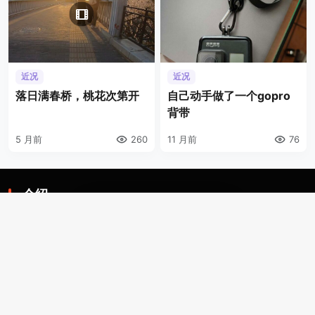
近况
近况
落日满春桥，桃花次第开
自己动手做了一个gopro
背带
5 月前
260
11 月前
76
介绍
3
2
这是一个由我个人懒散运营的独立博客，也是我顽固自留
地、执念角斗场、自说自话的三角地。一个人要从属于一个
派别（或将自己分为某类），则必然与其偏见和痼习为伍。
不属于、不依附，无奈时安守愚钝，躬耕自省。这有用的东
西不多，就当交个朋友。