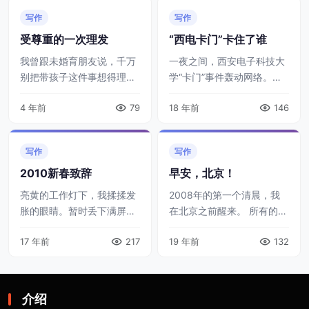
写作
写作
受尊重的一次理发
“西电卡门”卡住了谁
我曾跟未婚育朋友说，千万
一夜之间，西安电子科技大
别把带孩子这件事想得理想
学“卡门”事件轰动网络。原
化。据我观察，越是自认为
因是学生个人信息遭到学校
4 年前
79
18 年前
146
思想前卫、对旧式育儿习惯
的私挪私用，而记者询问原
方法不屑一顾的人，有了孩
委时，竟遭到学校部门领导
子以后，越容易迷惘和不知
的强硬对待。这种荒唐的举
写作
写作
所措。 我八岁的 ...
动，让学生们神 ...
2010新春致辞
早安，北京！
亮黄的工作灯下，我揉揉发
2008年的第一个清晨，我
胀的眼睛。暂时丢下满屏的
在北京之前醒来。 所有的一
管道和阀门，怅然若失。 也
切都是新的，新的一年，新
17 年前
217
19 年前
132
许我不至于忌恨造就我们的
的空气，新的一天，新的工
这个时代，但依然常对现实
作时间。街上除了路灯，只
抱有不满。我们没有的东西
有寒冷。我插上耳塞，意外
太多——这不可 ...
地听到了几个 ...
介绍