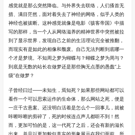
感觉就是那么突然降临。与外界失去联络，人们搔首无
措、满目茫然，面对着失去了神经的网络，似乎人类的
神经也被拔断。这种感觉就像是电影《骇客帝国》中描
写的那样，当一个人从网络滋养的精神世界中突然被拉
到了显示世界，发现自己之前的生活理论完全被推翻，
而现实有是如此的相像和颓废。自己无法判断到底哪一
个才是梦境。不知周之梦为蝴蝶与？蝴蝶之梦为周与？
到底是无数的站长在做梦还是那些胸无点墨的愚蠢“上
级”在做梦？
子曾经曰过——未知生，焉知死？如果那些网站都可以
看作一个可以思索运作的生命体，那么网站之死，便是
一庄千古悬案。还没明白活着是怎么个一回事儿，就被
咔嚓咔嚓的剪碎了，死的时候连点声儿都听不到！然
而，更加可怕的是，这一代死了之后，还会有新的滋长
出来，并且以更加貌似真实的形象展示在我们面前。所