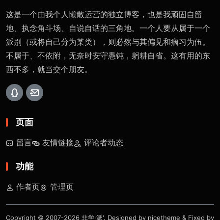
这是一个由我个人懒散运营的独立博客，也是我顽固自留
地、执念角斗场、自说自话的三角地。一个人要从属于一个
派别（或将自己分为某类），则必然与其偏见和痼习为伍。
不属于、不依附，无奈时安守愚钝，躬耕自省。这有用的东
西不多，就当交个朋友。
页面
留言
友情链接
评论者动态
功能
作者页
管理页
Copyright © 2007-2026
非学·派'
. Designed by
nicetheme
& Fixed by