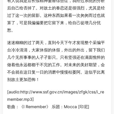
有人说我是后长假精神萎靡综合症，我经过系统的分析
后自己给否掉了。对故土的眷恋还是很强烈，尤其是经
过了这一次的留影。这种东西如果看一次匆匆而过也就
算了，可是我偏偏要把它留下来，给自己徒增几分忧
愁。
迷迷糊糊的过了两天，直到今天下午才发现整个采编平
台冷冷清清，大家休假的休假，外出的外出，留下我们
几个无所事事的人孑孑影只。只有坚强还在满面憔悴的
做着他永远都都干不完的工作。对未来的美好期望，会
不会就在这日复一日的消磨中慢慢枯萎阿。这似乎比离
别故土更加恐怖！
[audio:http://www.ssf.gov.cn/images/zfgk/css/i_re
member.mp3]
歌曲：《I Remember》 乐团：Mocca [印尼]