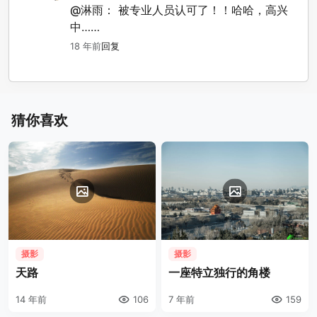
@淋雨：
被专业人员认可了！！哈哈，高兴
中……
18 年前
回复
猜你喜欢
摄影
摄影
天路
一座特立独行的角楼
14 年前
106
7 年前
159