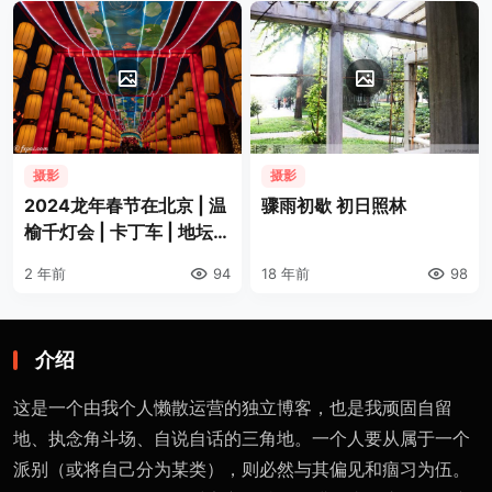
摄影
摄影
2024龙年春节在北京 | 温
骤雨初歇 初日照林
榆千灯会 | 卡丁车 | 地坛庙
会
2 年前
94
18 年前
98
介绍
这是一个由我个人懒散运营的独立博客，也是我顽固自留
地、执念角斗场、自说自话的三角地。一个人要从属于一个
派别（或将自己分为某类），则必然与其偏见和痼习为伍。