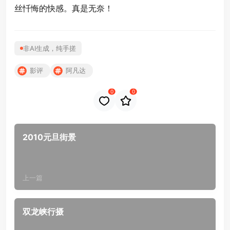
丝忏悔的快感。真是无奈！
非AI生成，纯手搓
影评
阿凡达
0
0
2010元旦街景
上一篇
双龙峡行摄