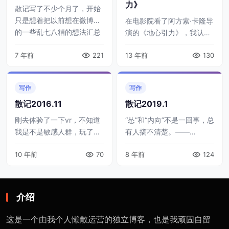
力》
散记写了不少个月了，开始
只是想着把以前想在微博写
在电影院看了阿方索·卡隆导
的一些乱七八糟的想法汇总
演的《地心引力》，我认为
到这里，免得被删的太厉
这是今年最值得去电影院观
害，断断续续也算是坚持下
7 年前
221
13 年前
130
看的电影，没有之一。这里
来了。 不过，这中间断档也
简单谈谈原因。 我觉得科幻
很严重，与个人空 ...
电影里有漏洞是件很有意思
写作
写作
的事。不过不 ...
散记2016.11
散记2019.1
​刚去体验了一下vr，不知道
“怂”和“内向”不是一回事，总
我是不是敏感人群，玩了五
有人搞不清楚。——
分钟差点没给我给整吐了。
2019.01.14 回顾我的2018
10 年前
70
8 年前
124
就我这二五眼摘掉眼镜直接
年，主要做了两件事：做设
裸眼上，依然感觉到非常的
计师，做程序员。同事评价
震撼。虚拟现实和科学养猪
我是嫌自己头发太多了。我
并列为下一个 ...
说 ...
介绍
这是一个由我个人懒散运营的独立博客，也是我顽固自留