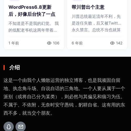
WordPress6.8更新
帮川普出个主意
后，好像后台快了一点
川普总统最近流年不利，先
是连任失败，后又被Twitter
不知道是不是我的幻觉。 我
永久禁言。总统不当也就算
的低配老爷机这两年带着宇
了，毕竟木已成舟。但是不
宙第一主题Avada Theme任
1 年前
106
能发推，这不得憋死啊！ 好
6 年前
142
劳任怨，但是访问后台一直
在川老总脑子灵光，迅速想
挺费劲的，有时候ttfb能干
到要自 ...
到3s，再加上WordP ...
介绍
这是一个由我个人懒散运营的独立博客，也是我顽固自留
地、执念角斗场、自说自话的三角地。一个人要从属于一个
派别（或将自己分为某类），则必然与其偏见和痼习为伍。
不属于、不依附，无奈时安守愚钝，躬耕自省。这有用的东
西不多，就当交个朋友。