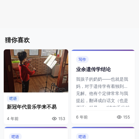
猜你喜欢
写作
业余遗传学结论
我孩子的奶奶——也就是我
妈，对于遗传学有着独到的
见解。他有个定律常常与我
呓语
提起，翻译成白话文（也是
新冠年代音乐学来不易
原话）就是——“谁有毛病就
遗传谁”！这一点听起来很荒
6 年前
155
4 年前
153
谬，但是却在 ...
呓语
呓语