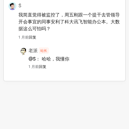
S̆̈
我简直觉得被监控了，周五刚跟一个提干去管领导
开会事宜的同事安利了科大讯飞智能办公本。大数
据这么可怕吗？
1 月前
回复
老派
站长
@S̆̈：
哈哈，我懂你
1 月前
回复